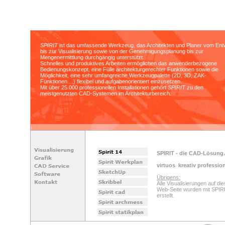
SPIRIT
ist das umfassende Werkzeug, das Architekten und Planer vom Ent
bis zur Visualisierung sowie von der Genehmigungsplanung bis zur
Mengenermittlung durchgängig unterstützt.
Schnelles und produktives Arbeiten ermöglichen das anwenderbezogene
Bedienungskonzept, eine Fülle architekturgerechter Funktionen sowie die
Möglichkeit, eine sehr umfangreiche Werkzeugpalette (2D, 3D, ZAK-
Funktionen....) flexibel und aufgabenorientiert einzusetzen.
Mit über 25.000 professionellen Installationen gehört
SPIRIT
zu den
meistgenutzten CAD-Systemen im Architekturbereich.
SPIRIT - die CAD-Lösung.
virtuos kreativ profession
Übrigens:
Alle Visualisierungen auf die
Web-Seite wurden mit SPIR
erstellt.