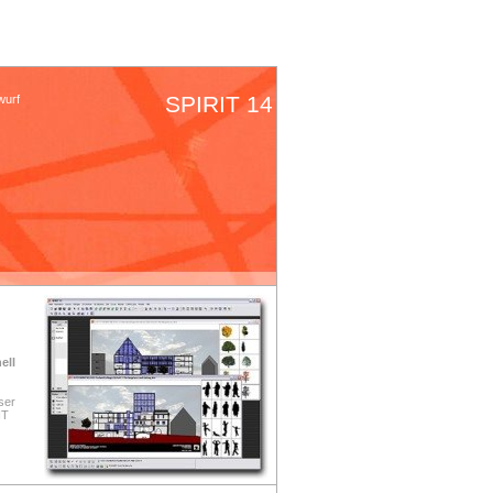
SPIRIT 14
wurf
ell
ser
IT